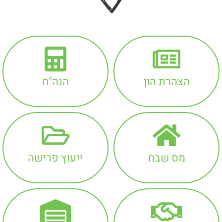
הצהרת הון
הנה"ח
מס שבח
ייעוץ פרישה