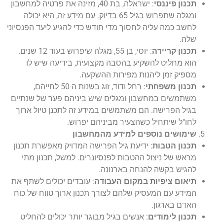
תכנון פיננסי
: ישראלה, בת 40, מזינה את פרטיה למחשבון
ומגלה שתפרוש בגיל 65 בדיוק. עם מידע זה, היא יכולה
לחשב כמה עליה לחסוך מדי חודש כדי להגיע ליעד הפנסיוני
שלה.
תכנון קריירה
: יוסי, בן 55, מגלה שיפרוש בעוד 12 שנים.
הוא מחליט להשקיע בהסבה מקצועית, בידיעה שיש לו
מספיק זמן ליהנות מפירות ההשקעה.
תכנון משפחתי
: רחל ודוד, זוג בשנות ה-50 לחייהם,
משתמשים במחשבון ומגלים שיש ביניהם פער של שנתיים
בגיל הפרישה. הם משתמשים במידע זה לתכנן טיול ארוך
לחו"ל שיתחיל כשהצעיר מביניהם יפרוש.
שימושים נוספים למידע מהמחשבון
תכנון הטבות
: ידיעת גיל הפרישה המדויק מאפשרת תכנון
מראש של ניצול ההטבות לפנסיונרים. למשל, תכנון מתי
להגיש בקשה להנחה בארנונה.
תיאום ציפיות במקום העבודה
: עובדים יכולים לשתף את
המידע עם המעסיק שלהם לצורך תכנון ארוך טווח של כוח
האדם בארגון.
תכנון לימודים
: אנשים בגיל מבוגר יותר יכולים להחליט