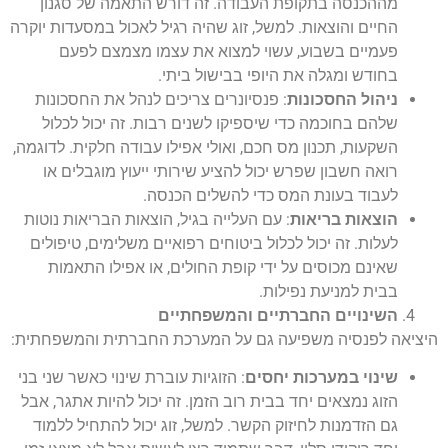
מההכנסה בתקופת העבודה. זה דורש התאמה של סגנון
החיים והוצאות. למשל, זוג שהיה רגיל לאכול במסעדות יוקרה
פעמיים בשבוע, עשוי למצוא את עצמו מצמצם לפעם
בחודש ומגלה את היופי בבישול ביתי.
ניהול החסכונות
: פנסיונרים צריכים לנהל את החסכונות
שלהם בחוכמה כדי שיספיקו לשנים רבות. זה יכול לכלול
השקעות, תכנון מס חכם, ואולי אפילו עבודה חלקית. לדוגמה,
רואה חשבון שפרש יכול להציע שירותי ייעוץ מוגבלים או
לעבוד בעונת המס כדי להשלים הכנסה.
הוצאות בריאות
: עם העלייה בגיל, הוצאות הבריאות נוטות
לעלות. זה יכול לכלול ביטוחים רפואיים משלימים, טיפולים
שאינם מכוסים על ידי קופת החולים, או אפילו התאמות
בבית למניעת נפילות.
השינויים החברתיים והמשפחתיים
היציאה לפנסיה משפיעה גם על המערכת החברתית והמשפחתית:
שינוי במערכות יחסים
: הזוגיות עוברת שינוי כאשר שני בני
הזוג נמצאים יחד בבית רוב הזמן. זה יכול להיות אתגר, אבל
גם הזדמנות לחיזוק הקשר. למשל, זוג יכול להתחיל ללמוד