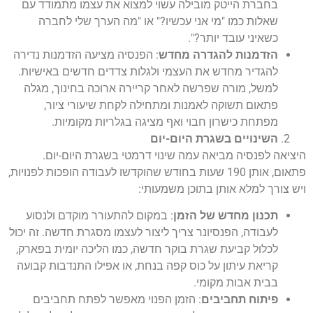
בחברת הייטק מובילה עשוי למצוא את עצמו מתמודד עם
שאלות כמו "מי אני עכשיו?" או "מה הערך שלי לחברה
כשאיני עובד יותר?".
הזדמנות להגדרה מחדש
: הפנסיה מציעה הזדמנות נדירה
להגדיר מחדש את העצמי ולגלות צדדים חדשים באישיות.
למשל, מורה שפרשה לאחר קריירה ארוכה בחינוך, מגלה
פתאום תשוקה לאמנות ומתחילה לקחת שיעורי ציור,
מפתחת כישרון חבוי ואף מציגה בגלריות מקומיות.
השינויים בשגרת היום-יום
היציאה לפנסיה מביאה עמה שינוי דרמטי בשגרת היום-יום.
פתאום, אותן 190 שעות בחודש שהוקדשו לעבודה הופכות לפנויות,
ויש צורך למלא אותן בתוכן משמעותי:
תכנון מחדש של הזמן
: במקום להתעורר מוקדם ולנסוע
לעבודה, הפנסיונר צריך ליצור לעצמו מסגרת חדשה. זה יכול
לכלול קביעת שגרת בוקר חדשה, כמו הליכה יומית בפארק,
קריאת עיתון על כוס קפה בנחת, או אפילו התנדבות קבועה
בבית אבות מקומי.
פיתוח תחביבים
: הזמן הפנוי מאפשר לפתח תחביבים