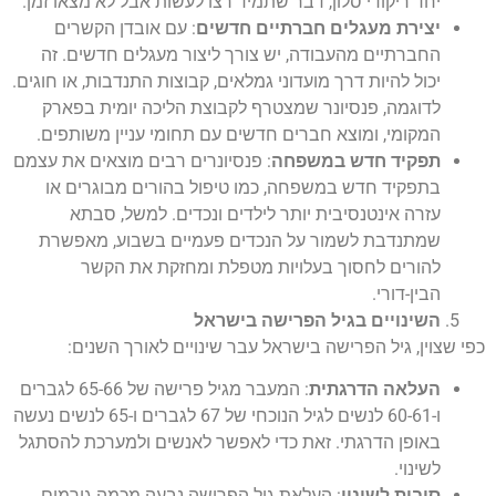
יחד ריקודי סלון, דבר שתמיד רצו לעשות אבל לא מצאו זמן.
יצירת מעגלים חברתיים חדשים
: עם אובדן הקשרים
החברתיים מהעבודה, יש צורך ליצור מעגלים חדשים. זה
יכול להיות דרך מועדוני גמלאים, קבוצות התנדבות, או חוגים.
לדוגמה, פנסיונר שמצטרף לקבוצת הליכה יומית בפארק
המקומי, ומוצא חברים חדשים עם תחומי עניין משותפים.
תפקיד חדש במשפחה
: פנסיונרים רבים מוצאים את עצמם
בתפקיד חדש במשפחה, כמו טיפול בהורים מבוגרים או
עזרה אינטנסיבית יותר לילדים ונכדים. למשל, סבתא
שמתנדבת לשמור על הנכדים פעמיים בשבוע, מאפשרת
להורים לחסוך בעלויות מטפלת ומחזקת את הקשר
הבין-דורי.
השינויים בגיל הפרישה בישראל
כפי שצוין, גיל הפרישה בישראל עבר שינויים לאורך השנים:
העלאה הדרגתית
: המעבר מגיל פרישה של 65-66 לגברים
ו-60-61 לנשים לגיל הנוכחי של 67 לגברים ו-65 לנשים נעשה
באופן הדרגתי. זאת כדי לאפשר לאנשים ולמערכת להסתגל
לשינוי.
סיבות לשינוי
: העלאת גיל הפרישה נבעה מכמה גורמים,