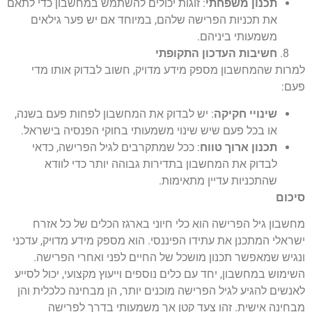
תכנון משפחתי
: זוגות יכולים להשתמש במחשבון כדי לתאם
את תכניות הפרישה שלהם, במיוחד אם יש פער גילאים
משמעותי ביניהם.
חשיבות העדכון התקופתי
למרות שהמחשבון מספק מידע מדויק, חשוב לבדוק אותו מדי
פעם:
שינויי חקיקה
: יש לבדוק את המחשבון לפחות פעם בשנה,
או בכל פעם שיש שינוי משמעותי בחוקי הפנסיה בישראל.
תכנון ארוך טווח
: ככל שמתקרבים לגיל הפרישה, כדאי
לבדוק את המחשבון בתדירות גבוהה יותר כדי לוודא
שהתכניות עדיין מתאימות.
סיכום
מחשבון גיל הפרישה הוא כלי חיוני בארגז הכלים של כל אזרח
ישראלי המתכנן את עתידו הפיננסי. הוא מספק מידע מדויק, עדכני
ונגיש שמאפשר תכנון מושכל של החיים לפני ואחרי הפרישה.
השימוש במחשבון, יחד עם כלים נוספים וייעוץ מקצועי, יכול לסייע
לאנשים להגיע לגיל הפרישה מוכנים יותר, הן מבחינה כלכלית והן
מבחינה אישית. זהו צעד קטן אך משמעותי בדרך לפרישה