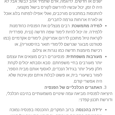
ישנים או חדשים. לדוגמה, אדם שתמיד אהב לבשל אבל לא
היה לו זמן, יכול עכשיו להירשם לקורס בישול מקצועי,
להתנסות במתכונים מורכבים, ואולי אפילו לפתוח בלוג אוכל
או לארח ארוחות גורמה לחברים.
למידה מתמשכת
: רבים מנצלים את הפנסיה כהזדמנות
ללמידה. זה יכול להיות לימוד שפה חדשה (נניח, ספרדית
לקראת טיול מתוכנן לדרום אמריקה), לימודים אקדמיים (כמו
סטודנט מבוגר שנרשם ללימודי תואר בהיסטוריה), או
רכישת מיומנות חדשה כמו נגרות או צילום.
מעורבות משפחתית
: פנסיונרים רבים מוצאים את עצמם
יותר מעורבים בחיי משפחתם. סבא וסבתא יכולים לקחת
חלק פעיל יותר בגידול הנכדים, לאסוף אותם מבית הספר,
לעזור בשיעורי בית, או פשוט לבלות איתם זמן איכות שלא
היה אפשרי קודם.
האתגרים הכלכליים של הפנסיה
היציאה לפנסיה מביאה עמה שינויים משמעותיים בהיבט הכלכלי,
ודורשת תכנון קפדני:
ירידה בהכנסה
: ברוב המקרים, ההכנסה בפנסיה נמוכה