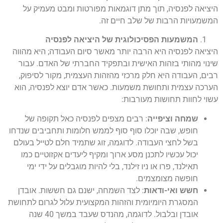
היציאה לפנסיה, תוך מתן דוגמאות מפורטות ומבט מעמיק על
המשמעויות הרבות של שלב חיים זה.
המשמעות הפסיכולוגית של היציאה לפנסיה
היציאה לפנסיה היא הרבה יותר מאשר סיום העבודה; היא מהווה
שינוי מהותי בזהות האישית ובתפקיד החברתי של האדם. עבור
רבים, העבודה היא חלק מרכזי מהזהות העצמית, מקור לסיפוק,
הערכה עצמית ותחושת משמעות. כאשר אדם יוצא לפנסיה, הוא
עשוי לחוות תחושות מעורבות:
שמחה וציפייה
: רבים מצפים לפנסיה כאל תקופה של
חופש, שבה יוכלו סוף סוף לממש חלומות ותחביבים שנדחו
בשל לחצי העבודה. לדוגמה, זוג שתמיד חלם לטייל בעולם
יכול עכשיו לתכנן מסע ארוך ומקיף ליעדים אקזוטיים כמו
תאילנד, פרו או ניו זילנד, בלי להיות מוגבלים על ידי ימי
חופשה מצומצמים.
חשש ואי-ודאות
: לצד השמחה, ישנם גם חששות. אובדן
המסגרת היומיומית והזהות המקצועית עלול לגרום לתחושת
אובדן ובלבול. לדוגמה, מהנדס שעבד במשך 40 שנה