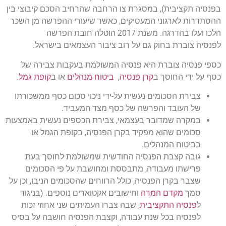
בפנסיה תקציבית), במסגרת צו הרחבה שהרחיב הסכם קיבוצי בין
ההסתדרות לארגוני המעסיקים, כאשר שיעורי ההפרשה מן השכר
הלכו ועלו בהדרגה. משנת 2017 הוטלה חובת הפרשה
לפנסיה צוברת בחוק גם על רוב ציבור העצמאים בישראל.
כספי פנסיה צוברת היא פנסיה המשולמת בעקבות צבירה של
כסף על ידי החוסך ב
קרן פנסיה
,
ביטוח מנהלים
או ב
קופת גמל
.
צבירת הסכומים נעשית על-ידי ניכוי סכום כסף ממשכורתו
של העובד והפרשה של כסף מצד המעביד.
במקרה שמדובר בעצמאי, צבירת הכספים נעשית באמצעות
סכומים שהוא מפקיד בקרן הפנסיה, בקופת הגמל או
בביטוח המנהלים.
גובה קצבת הפנסיה החודשית שמשולמת לחוסך בעת
פרישתו מעבודה, מתבססת ומחושבת על פי הסכומים
שצבר בקרן הפנסיה, כולל הרווחים שהסכומים הניבו, וכן על
סמך
מקדם המרה
וחישובים אקטוארים נוספים. (בניגוד
ל
פנסיה התקציבית
, שבה צברו העמיתים שני אחוזי זכות
לפנסיה בכל שנת עבודה, וקצבת הפנסיה חושבה על בסיס