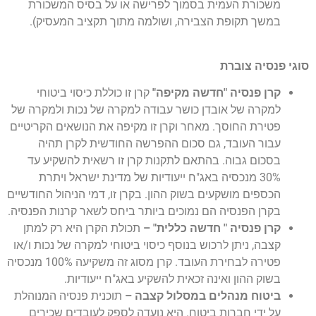
משכורת העמית בסמוך לפרישה או על בסיס המשכורת
במשך תקופת הצבירה, ושולמה מתוך תקציב המעסיק).
סוגי פנסיה צוברת
קרן פנסיה "חדשה מקיפה"
קרן זו כוללת כיסוי ביטוחי
למקרה של אובדן כושר עבודה למקרה של נכות ולמקרה של
פטירת החוסך. מאחר וקרן זו מקיפה את הנושאים הקריטיים
עבור העובד, גם סכום ההפרשה החודשית לקרן תהיה
בסכום גבוה. בהתאם לתקנות קרן זו רשאית להשקיע עד
30% מנכסיה באג"ח ייעודיות של מדינת ישראל ויתרת
הכספים מושקעים בשוק ההון. בקרן זו, דמי הניהול החודשיים
בקרן הפנסיה הם נמוכים ביותר ביחס לשאר קרנות הפנסיה.
קרן פנסיה " חדשה כללית"
–
תכולת הקרן היא רק למתן
קצבה, ניתן לרכוש בנוסף כיסוי ביטוחי למקרה של נכות ו/או
פטירה לבחירת העובד. קרן מסוג זה משקיעה 100% מנכסיה
בשוק ההון ואינה זכאית להשקיע באג"ח ייעודיות.
ביטוח מנהלים במסלול קצבה
–
תוכנית פנסיה המנוהלת
על ידי חברות ביטוח. היא נועדה לספק לעובדים שכירים