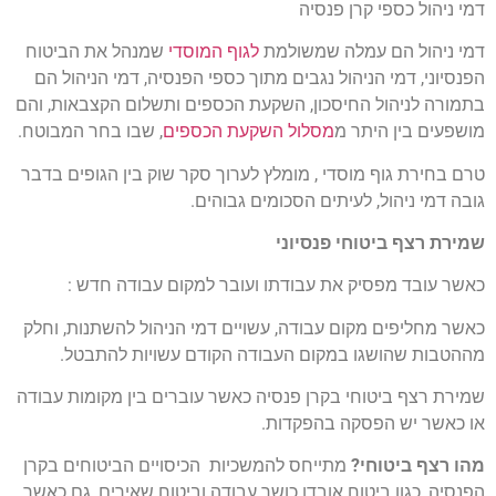
דמי ניהול כספי קרן פנסיה
דמי ניהול הם עמלה שמשולמת
לגוף המוסדי
שמנהל את הביטוח
הפנסיוני, דמי הניהול נגבים מתוך כספי הפנסיה, דמי הניהול הם
בתמורה לניהול החיסכון, השקעת הכספים ותשלום הקצבאות, והם
מושפעים בין היתר מ
מסלול השקעת הכספים
, שבו בחר המבוטח.
טרם בחירת גוף מוסדי , מומלץ לערוך סקר שוק בין הגופים בדבר
גובה דמי ניהול, לעיתים הסכומים גבוהים.
שמירת רצף ביטוחי פנסיוני
כאשר עובד מפסיק את עבודתו ועובר למקום עבודה חדש :
כאשר מחליפים מקום עבודה, עשויים דמי הניהול להשתנות, וחלק
מההטבות שהושגו במקום העבודה הקודם עשויות להתבטל.
שמירת רצף ביטוחי בקרן פנסיה כאשר עוברים בין מקומות עבודה
או כאשר יש הפסקה בהפקדות.
מהו רצף ביטוחי?
מתייחס להמשכיות הכיסויים הביטוחים בקרן
הפנסיה, כגון ביטוח אובדן כושר עבודה וביטוח שאירים, גם כאשר