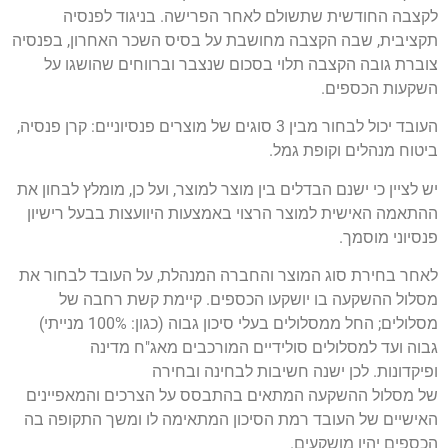
לקצבה החודשית שתשולם לאחר הפרישה. בניגוד לפנסיה
תקציבית, שבה הקצבה מחושבת על בסיס השכר האחרון, בפנסיה
צוברת גובה הקצבה תלוי בסכום שנצבר וברווחים שהושגו על
השקעות הכספים.
העובד יכול לבחור מבין 3 סוגים של מוצרים פנסיוניים: קרן פנסיה,
ביטוח מנהלים וקופת גמל.
יש לציין כי ישנם הבדלים בין מוצר למוצר, ועל כן, מומלץ לבחון את
ההתאמה האישית למוצר הרצוי באמצעות היוועצות בבעל רישיון
פנסיוני מוסמך.
לאחר בחירת סוג המוצר והחברה המנהלת, על העובד לבחור את
מסלול ההשקעה בו יושקעו הכספים. קיימת קשת רחבה של
מסלולים; החל ממסלולים בעלי סיכון גבוה (כגון: 100% מנייתי)
גבוה ועד למסלולים סולידיים המורכבים מאג"ח מדינה
ופיקדונות. לכן ישנה חשיבות לבחינה ובחירה
של מסלול ההשקעה המתאים בהתבסס על הצרכים והמאפיינים
האישיים של העובד רמת הסיכון המתאימה לו ומשך התקופה בה
הכספים יהיו מושקעים.