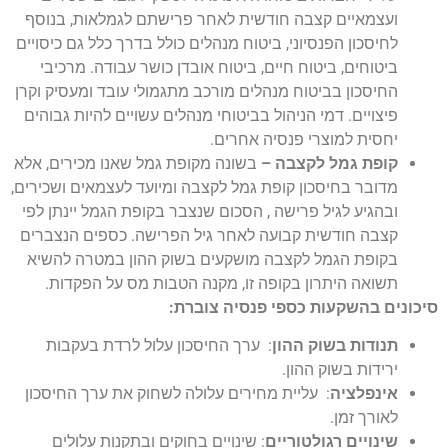
ועצמאיים קצבה חודשית לאחר פרישתם לגמלאות, בנוסף
לחיסכון הפנסיוני, ביטוח מנהלים כולל בדרך כלל גם כיסויים
ביטוחים, ביטוח חיים, ביטוח אובדן כושר עבודה. מרכיבי
החיסכון בביטוח מנהלים מורכב מתגמולי עובד ומעסיק וקרן
פיצויים. דמי הניהול בביטוחי מנהלים עשויים להיות גבוהים
יחסית למוצרי פנסיה אחרים.
קופת גמל לקצבה
–
בשונה מקופת גמל שאנו מכירים, אלא
מדובר בחיסכון קופת גמל לקצבה ומיועד לעצמאים ושכירים,
ובהגיע לגיל פרישה , הסכום שנצבר בקופת הגמל יינתן לפי
קצבה חודשית קבועה לאחר גיל הפרישה. כספים הנצברים
בקופת הגמל לקצבה מושקעים בשוק ההון במטרה להשיא
תשואה היתרון בקופה זו, מקנה הטבות מס על הפקדות.
סיכונים
בהשקעות כספי פנסיה צוברת:
תנודות בשוק ההון
: ערך החיסכון עלול לרדת בעקבות
ירידות בשוק ההון.
אינפלציה
: עליית מחירים עלולה לשחוק את ערך החיסכון
לאורך זמן.
שינויים רגולטוריים
: שינויים בחוקים ובתקנות עלולים