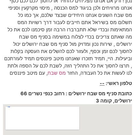
נכון ! ורק אם אנחנו מצליחים להחזיר או לחסוך לכם לכם כסף
אנחנו מרוויחים ולכן בניגוד למס הכנסה , מיסוי מקרקעין וסניפי
מס שבח השונים אנחנו היחידים שבצד שלכם, אך כמו כל
תשלום מס בשיראל אתם חייבים לעבור דרך רשויות המס
המתאימות ובכדי שלא תתברברו הרבה זמן סיכמנו לכם את כל
מה שאתם צריכים בכדי לצלוח במשימה בסניף מס שבח
ירושלים , שירות נכון ומדויק מול סניף מס שבח ירושלים יכול
לחסוך לכם זמן וכסף, ולעזור לכם להשלים את העסקה בקלות
וביעילות. היי, תמיד תזכרו שאנחנו מיטב פיננסים תמיד לעזרתכם
, תרצו לחסוך את כל התהליך הזה, לשבת לכם על הספה ולתת
לנו לעשות את כל העבודה, החזר
מס שבח
, עם מיטב פיננסים
טלפון ראשי:
--
כתובת סניף מס שבח ירושלים : רחוב כנפי נשרים 66
ירושלים, קומה 3