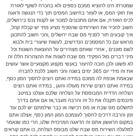
שמטרתו הינו להוציא ממכם כספים ולא בהכרח לשקף לאזרח
את חוקי המס, או לעזור בחישוב המסים תוך כדי הנגשה ודאגה
לכיס האזרח, אם אתם מתכננים למכור או לקנות נכס בירושלים,
חשוב להכיר את השירותים שהסניף מציע מתי יש קבלת קהל,
איך קובעים תור לסניף מס שבח ירושלים ,והכי חשוב להתכונן
מראש עם כל המסמכים הנדרשים, לעשות שיעורי בית ולבוא
לשם מוכנים , אחרי שאתם מצהירים על ההוצאות השונות וכל
מיני דברים מול הפקידי מס שבח לשנות את ההצהרות הללו זה
לא פשוט ולכן חובה להיעזר באנשי מקצוע מקצועיים אשר עושים
את זה מידי יום 365 ימים בשנה והכי חשוב ללכת לחברה
שבאמת אכפת לה ממכם במידה ואתם רוצים לחסוך המון כסף,
במידה ואתם רוצים שירות מעולה והוגן , במידה ואתם רוצים
הצלחה הדדית המבוססת על הצלחה שלכם אצלנו במיטב
פיננסים תקבלו את כל זה והרבה מעבר,אז אם אתם בדרך
לתשלום מס שבח או מס רכישה או כבר שילמתם יש לכם עוד
זמן והרבה דרכים לחסוך לעצמכם המון המון כסף, אצלנו אתם
במקום הראשון אתם זה הדאגה המרכזית שלנו, הרי כמו שנאמר
למלעלה השירות מס שבח שלנו מבוסס הצלחה, כו אתם קוראים