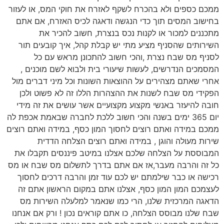
ממכם כספים ולא בהכרח לשקף לאזרח את חוקי המס, או לעזור
בחישוב המסים תוך כדי הנגשה ודאגה לכיס האזרח, אם אתם
מתכננים למכור או לקנות נכס בנצרת, חשוב להכיר את
השירותים שהסניף מציע מתי יש קבלת קהל, איך קובעים תור
לסניף מס שבח נצרת ,והכי חשוב להתכונן מראש עם כל
המסמכים הנדרשים, לעשות שיעורי בית ולבוא לשם מוכנים ,
אחרי שאתם מצהירים על ההוצאות השונות וכל מיני דברים מול
הפקידי מס שבח לשנות את ההצהרות הללו זה לא פשוט ולכן
חובה להיעזר באנשי מקצוע מקצועיים אשר עושים את זה מידי
יום 365 ימים בשנה והכי חשוב ללכת לחברה שבאמת אכפת לה
ממכם במידה ואתם רוצים לחסוך המון כסף, במידה ואתם רוצים
שירות מעולה והוגן , במידה ואתם רוצים הצלחה הדדית
המבוססת על הצלחה שלכם אצלנו במיטב פיננסים תקבלו את
כל זה והרבה מעבר,אז אם אתם בדרך לתשלום מס שבח או מס
רכישה או כבר שילמתם יש לכם עוד זמן והרבה דרכים לחסוך
לעצמכם המון המון כסף, אצלנו אתם במקום הראשון אתם זה
הדאגה המרכזית שלנו, הרי כמו שנאמר למלעלה השירות מס
שבח שלנו מבוסס הצלחה, כו אתם קוראים נכון ! ורק אם אנחנו