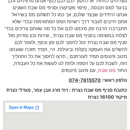
מצליחים להחזיר או לחסוך לכם לכם כסף אנחנו מרוויחים ולכן
בניגוד למס הכנסה , מיסוי מקרקעין וסניפי מס שבח השונים
אנחנו היחידים שבצד שלכם, אך כמו כל תשלום מס בשיראל
אתם חייבים לעבור דרך רשויות המס המתאימות ובכדי שלא
תתברברו הרבה זמן סיכמנו לכם את כל מה שאתם צריכים בכדי
לצלוח במשימה בסניף מס שבח נצרת , שירות נכון ומדויק מול
סניף מס שבח נצרת יכול לחסוך לכם זמן וכסף, ולעזור לכם
להשלים את העסקה בקלות וביעילות. היי, תמיד תזכרו שאנחנו
מיטב פיננסים תמיד לעזרתכם , תרצו לחסוך את כל התהליך
הזה, לשבת לכם על הספה ולתת לנו לעשות את כל העבודה,
החזר
מס שבח
, עם מיטב פיננסים
טלפון ראשי:
074-7615570
כתובת סניף מס שבח נצרת : רח' מרג אבן עמר, מגדלי נצרת
מיקוד 16100 נצרת