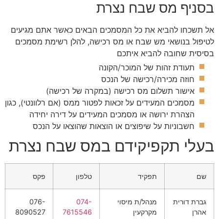
בסניף מס שבח נצרת
אל תשכחו להביא את כל המסמכים הבאים כאשר אתם מגיעים
לטיפול בנושאי מש שבח או מס רכישה, להלן רשימת מסמכים
בסיסית שחובה להביא איתכם
תעודת זהות של המוכר/הקונה
חוזה מכירה/רכישה של הנכס
אישור תשלום מס רכישה (במקרה של רכישה)
מסמכים המעידים על זכאות לפטור ממס (אם רלוונטי), כגון
הצהרת ירושה או מסמכים המעידים על דירה יחידה
חשבוניות על שיפוצים או הוצאות שהוצאו על הנכס
בעלי תקפיקידם במס שבח נצרת
שם
תפקיד
טלפון
פקס
גברת דורית
מנהל/ת מיסוי
074-
076-
אהרן
מקרקעין
7615546
8090527