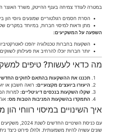
במטרה לעודד צמיחה בענף ההייטק, משרד האוצר הצי
הסרת חסמים רגולטוריים שמונעים גיוסי הון בינ
מתן ודאות למיסוי חברות, במיוחד במקרים של מ
השפעה על המשקיעים:
השקעות בחברות טכנולוגיה יהפכו לאטרקטיביות
יותר חברות יוכלו להרחיב את פעילותן לשווק
מה כדאי לעשות? טיפים למשקי
תכננו את ההשקעות בהתאם לחוקים החדשי
היעזרו ביועצים מקצועיים:
רואה חשבון או יו
שקלו השקעות בנכסים דיגיטליים:
למרות המיס
התמקדו בהשקעות המניבות הטבות מס:
אג"ח
איך השינויים במיסוי רווחי הו
עם כניסת השי
שונים עשויה להיות משמעותית, ולהלן פירוט כיצד נית