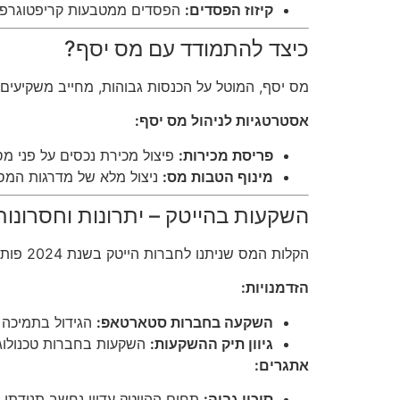
קיזוז הפסדים:
הפסדים ממטבעות קריפטוגרפיים
כיצד להתמודד עם מס יסף?
מס יסף, המוטל על הכנסות גבוהות, מחייב משקיעים 
אסטרטגיות לניהול מס יסף:
פריסת מכירות:
פיצול מכירת נכסים על פני 
מינוף הטבות מס:
ניצול מלא של מדרגות המס הנ
השקעות בהייטק – יתרונות וחסרונות
הקלות המס שניתנו לחברות הייטק בשנת 2024 פותחות דלתות למשקיעים פרטיים המעוניינים להיכנס לתחום זה.
הזדמנויות:
השקעה בחברות סטארטאפ:
הגידול בתמיכה 
גיוון תיק ההשקעות:
השקעות בחברות טכנולוגי
אתגרים:
סיכון גבוה:
תחום ההייטק עדיין נחשב תנודתי, 