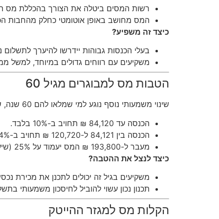
רשות המסים ביטלה את הצורך בהכללת מס הי
המס מחושב באופן אוטומטי כחלק מהחבות הכ
כיצד זה משפיע?
בעלי הכנסות גבוהות יידרשו להיערך לתשלום נ
משקיעים עם רווחים גדולים במיוחד, למשל ממ
הטבות מס למבוגרים מגיל 60
שינוי משמעותי נוסף נוגע למי שמלאו להם 60 שנה, שיכולים ליהנות משיעורי מס מופחתים על הכנסות מריבית ורווחי הון, בהתאם למדרגות המס המעודכנות לשנת 2024:
הכנסה עד 84,120 ₪ תחויב ב-10% בלבד.
הכנסה בין 84,121 ל-120,720 ₪ תחויב ב-14%.
מעבר ל-193,800 ₪ המס יעמוד על 25% (שיעור רגיל).
כיצד לנצל את ההטבה?
משקיעים בגיל זה יכולים לתכנן את מכירת נכ
תכנון נכון עשוי להוביל לחיסכון משמעותי בתשל
הקלות מס למגזר ההייטק