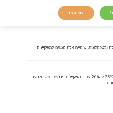
צור קשר
ה ובטכנולוגיה. שינויים אלה נוגעים למשקיעים
במטרה לעודד השקעות בשוק ההון ולהגביר את התחרות מול שוק הדיור, הממשלה הציעה להפחית את מס רווחי ההון מ-25% ל-20% עבור משקיעים פרטיים. השינוי נועד
הה.