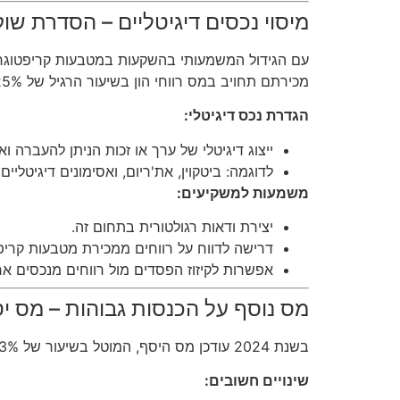
מיסוי נכסים דיגיטליים – הסדרת שו
עם הגידול המשמעותי בהשקעות במטבעות קריפטוגרפיים
מכירתם תחויב במס רווחי הון בשיעור הרגיל של 25%-30%.
הגדרת נכס דיגיטלי:
ייצוג דיגיטלי של ערך או זכות הניתן להעברה ו
לדוגמה: ביטקוין, את'ריום, ואסימונים דיגיטליים 
משמעות למשקיעים:
יצירת ודאות רגולטורית בתחום זה.
דרישה לדווח על רווחים ממכירת מטבעות קריפט
אפשרות לקיזוז הפסדים מול רווחים מנכסים אח
מס נוסף על הכנסות גבוהות – מס י
בשנת 2024 עודכן מס היסף, המוטל בשיעור של 3% על הכנסה שנתית העולה על 721,560 ₪. מס זה חל גם על רווחי הון ורווחים ממכירת זכויות במקרקעין.
שינויים חשובים: